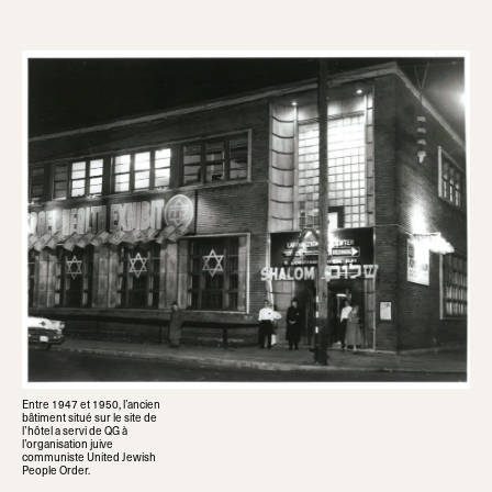
Entre 1947 et 1950, l’ancien
bâtiment situé sur le site de
l’hôtel a servi de QG à
l’organisation juive
communiste United Jewish
People Order.