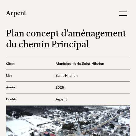
Plan concept d’aménagement
du chemin Principal
Municipalité de Saint-Hilarion
Client
Saint-Hilarion
Lieu
2025
Année
Arpent
Crédits