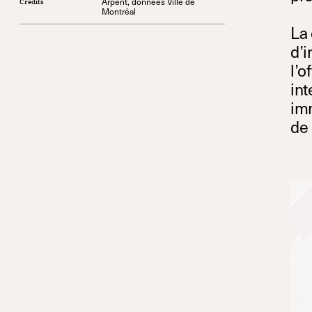
Arpent, données Ville de
Crédits
Montréal
La 
d’i
l’o
int
imm
de 