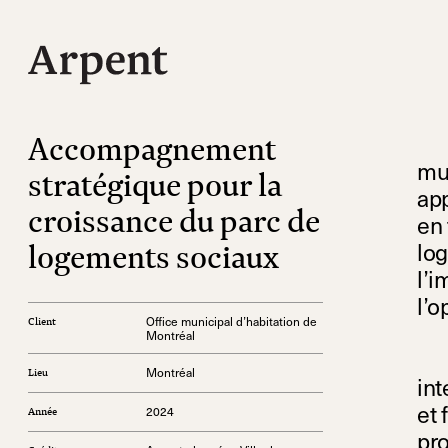
Accompagnement
mun
stratégique pour la
app
croissance du parc de
en 
logements sociaux
log
l’i
l’o
Office municipal d’habitation de
Client
Montréal
Montréal
Lieu
int
et 
2024
Année
pro